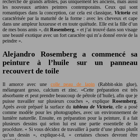
recherche de grands artistes, pas uniquement les anciens, mais aussi
les nouveaux artistes peintres contemporains. Ceux qui sont
romantiques dans la conception, car cela est classique,
Victoria
est
caractérisée par la maturité de la forme : avec les cheveux et cape
dans une ampleur luxueuse et en toute quiétude. Elle est la fille d’un
de mes bons amis », dit
Rosemberg
, « et j’ai trouvé dans son visage
une beauté exotique avec un fort caractère qui m’a donné envie de la
peindre ».
Alejandro Rosemberg a commencé sa
peinture à l’huile sur un panneau
recouvert de toile
Il amorce avec une
colle peau de lapin
(Rabbit-skin glue),
mélangeant gesso, calcium et zinc. «Cette préparation est très
absorbante et peut prendre beaucoup de pétrole (d’huile), afin que je
puisse travailler sur plusieurs couches », explique
Rosemberg
.
Après avoir préparé la surface du
tableau de Victoria
, elle a posé
comme modèle pour les photographes, avec un environnement de
lumière naturelle. Ensuite, en préparation pour la peinture, il a fait
plusieurs dessins qui selon lui est une partie essentielle de la
procédure. « Si vous décidez de travailler à partir d’une photo plutôt
qu’un dessin », explique-t-il, « certaines choses devront être